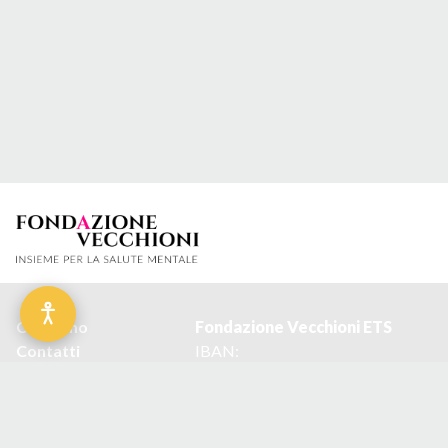
Chi siamo
Fond
a
zione Vecchioni ETS
Contatti
IBAN:
Privacy policy
IT27I0306909606100000412002
Cookie policy
Codice Fiscale: 98001340151
Condizioni d'uso del
Email:
sito
info@fondazionevecchioni.it