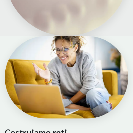
Costrui
a
mo reti