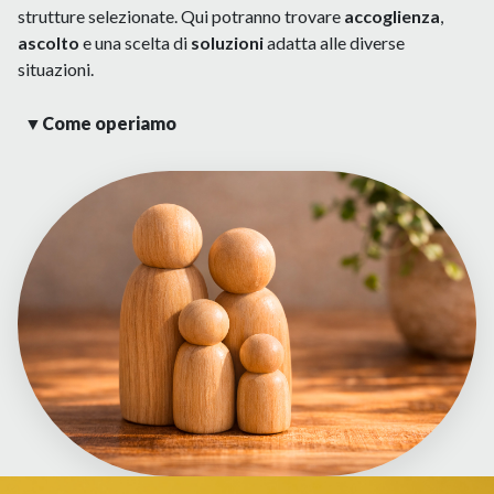
Definizione da parte del Comitato Scientifico dei
strutture selezionate. Qui potranno trovare
accoglienza
,
criteri scelti per selezionare alcune organizzazioni con
ascolto
e una scelta di
soluzioni
adatta alle diverse
le quali agire in partenariato per sostenere l'attività in
situazioni.
maniera continuativa.
Creazione di un database di organizzazioni che si
▼
Come operiamo
occupano del tema della salute mentale in linea con la
La scelta di agire in partenariato con associazioni presenti su
Fondazione e i suoi valori e che aderiscano al progetto
(sempre con coinvolgimento del comitato scientifico).
tutto il territorio italiano, individuabili attraverso il database
che verrà messo a disposizione dalla Fondazione Vecchioni
darà modo alle famiglie che patiscono situazione di difficoltà
a causa di un familiare che convive con la malattia mentale, di
poter rivolgersi a strutture selezionate.
Qui potranno trovare accoglienza, ascolto e una scelta di
soluzioni adatta alle diverse situazioni. La Fondazione
Vecchioni lavorerà per un Paese dove parlando di salute
mentale, nessuna persona si senta definita dalla diagnosi e in
cui famiglie e comunità siano parte della cura.