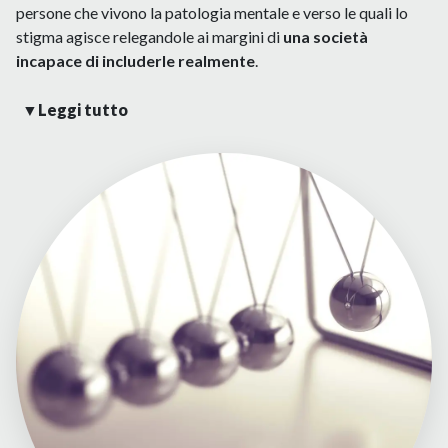
persone che vivono la patologia mentale e verso le quali lo
stigma agisce relegandole ai margini di
una società
incapace di includerle realmente
.
▼
Leggi tutto
La Fondazione, attraverso progetti di comunicazione e
advocacy, si attiverà per tentare di modificare la mentalità di
questo Paese, combattendo gli stereotipi verso le persone
che vivono la patologia mentale, ancora oggi identificate
come “inadeguate” o “inferiori”, e verso le quali lo stigma
agisce relegandole ai margini di una società incapace di
includerle realmente.
Lo faremo attraverso campagne di comunicazione, eventi di
sensibilizzazione culturale utilizzando anche la musica come
strumento di interrelazione tra le persone.