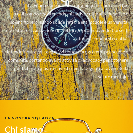
La Fondazione intende raggiungere i suoi obiettivi
realizzando e sostenendo iniziative culturali, educative e
scientifiche, creando solide reti tra enti, scuole e università,
operatori e associazioni del settore, e promuovendo borse di
studio e concorsi creativi.
Intende inoltre nel tempo sviluppare programmi per scuole e
comunità, portando avanti attività di advocacy per ottenere
politiche più giuste e investimenti adeguati a favore della
salute mentale.
LA NOSTR
A
SQUADRA
Chi si
a
mo