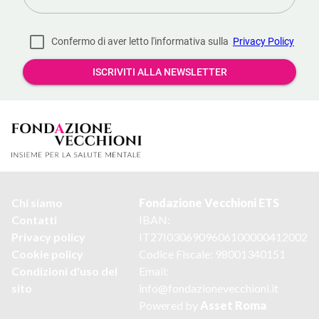
Chi siamo
Fond
a
zione Vecchioni ETS
Contatti
IBAN:
Privacy policy
IT27I0306909606100000412002
Cookie policy
Codice Fiscale: 98001340151
Condizioni d'uso del
Email:
sito
info@fondazionevecchioni.it
Powered by
A
sset Roma