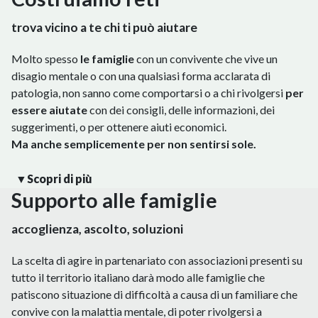
trova vicino a te chi ti può aiutare
Molto spesso
le famiglie
con un convivente che vive un
disagio mentale o con una qualsiasi forma acclarata di
patologia, non sanno come comportarsi o a chi rivolgersi
per
essere aiutate
con dei consigli, delle informazioni, dei
suggerimenti, o per ottenere aiuti economici.
Ma anche semplicemente per non sentirsi sole.
▼
Scopri di più
Supporto alle f
a
miglie
Fondazione Vecchioni avendo selezionato una rete di partner
affidabili ti indicherà
l’associazione o la struttura
più
accoglienza, ascolto, soluzioni
vicina a cui potrai rivolgerti
La scelta di agire in partenariato con associazioni presenti su
Rivolgiti con fiducia a chi ti può aiutare vicino a te.
tutto il territorio italiano darà modo alle famiglie che
Sapendo che la struttura che ti verrà indicata è stata è stata
patiscono situazione di difficoltà a causa di un familiare che
scelta dopo un’attenta
convive con la malattia mentale, di poter rivolgersi a