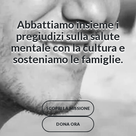
Abbattiamo insieme i
pregiudizi sulla s
a
lute
mentale con la cultura e
sosteniamo le famiglie.
SCOPRI LA MISSIONE
DONA ORA