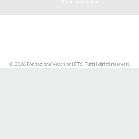
Sito in costruzione
SEGUICI SU
ISCRIVITI
A
LLA
NEWSLETTER
© 2026 Fondazione Vecchioni ETS. Tutti i diritti riservati.