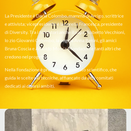
La Presidente è Daria Colombo, mamma di Arrigo, scrittrice
e attivista; vicepresidente è la sorella Francesca, presidente
di Diversity. Tra i fondatori anche il papà, Roberto Vecchioni,
lo zio Giovanni Colombo, la cugina Anna Benini, gli amici
Bruna Coscia e Arnoldo Mosca Mondadori e tanti altri che
credono nel progetto.
Nella Fondazione è presente un comitato scientifico, che
guida le scelte più tecniche, affiancato da altri comitati
dedicati ai diversi ambiti.