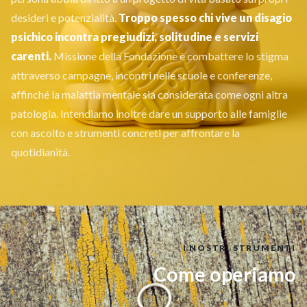
desideri e potenzialità.
Troppo spesso chi vive un disagio
psichico incontra pregiudizi, solitudine e servizi
carenti.
Missione della Fondazione è combattere lo stigma
attraverso campagne, incontri nelle scuole e conferenze,
affinché la malattia mentale sia considerata come ogni altra
patologia. Intendiamo inoltre dare un supporto alle famiglie
con ascolto e strumenti concreti per affrontare la
quotidianità.
I NOSTRI STRUMENTI
Come operi
a
mo