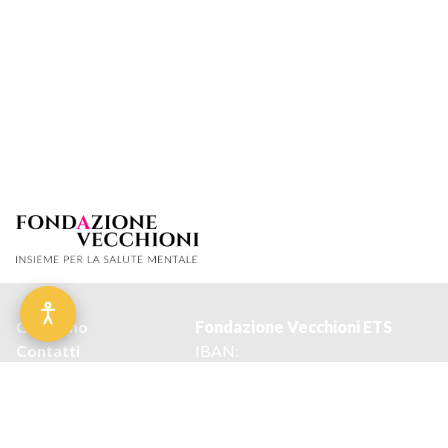
Chi siamo
Fond
a
zione Vecchioni ETS
Contatti
IBAN:
Privacy policy
IT27I0306909606100000412002
Cookie policy
Codice Fiscale: 98001340151
Condizioni d'uso del
Email:
sito
info@fondazionevecchioni.it