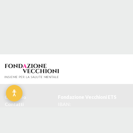
Chi siamo
Fond
a
zione Vecchioni ETS
Contatti
IBAN:
Privacy policy
IT27I0306909606100000412002
Cookie policy
Codice Fiscale: 98001340151
Condizioni d'uso del
Email:
sito
info@fondazionevecchioni.it